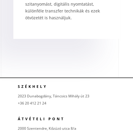
szitanyomást, digitális nyomtatást,
különféle transzfer technikák és ezek
ötvözetét is használjuk.
SZÉKHELY
2023 Dunabogdány, Táncsics Mihály út 23
+36 20 412 21 24
ÁTVÉTELI PONT
2000 Szentendre, Kőzúzó utca 8/a