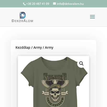
+36 20 487 41 09
info@dekoralom.hu
Kezdőlap
/
Army
/ Army