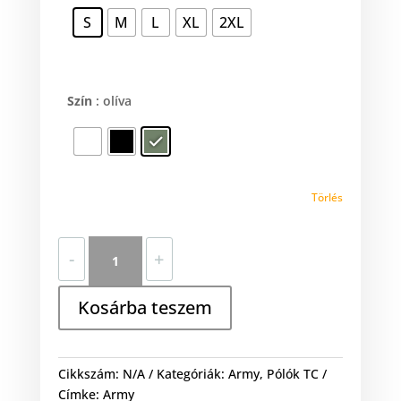
S
M
L
XL
2XL
Szín
: olíva
Törlés
Army
-
+
mennyiség
Kosárba teszem
Cikkszám:
N/A
Kategóriák:
Army
,
Pólók TC
Címke:
Army