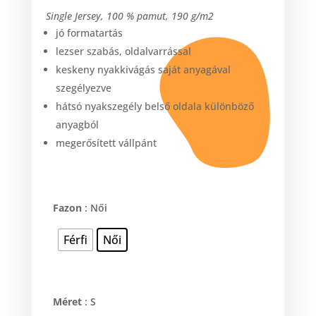
Single Jersey, 100 % pamut, 190 g/m2
jó formatartás
lezser szabás, oldalvarrással
keskeny nyakkivágás saját anyagával
szegélyezve
hátsó nyakszegély belső oldala különböző
anyagból
megerősített vállpánt
Fazon
: Női
Férfi
Női
Méret
: S