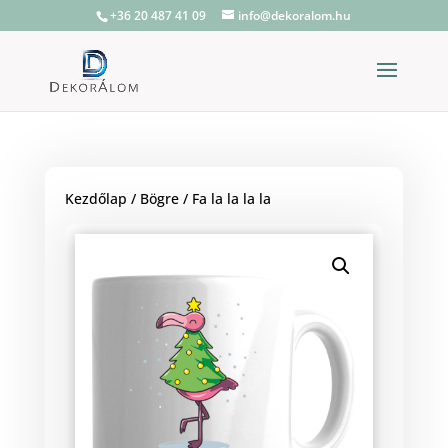
+36 20 487 41 09
info@dekoralom.hu
Kezdőlap
/
Bögre
/ Fa la la la la