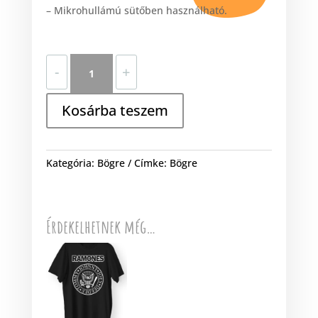
– Mikrohullámú sütőben használható.
Fa
-
+
la
la
Kosárba teszem
la
la
mennyiség
Kategória:
Bögre
Címke:
Bögre
Érdekelhetnek még…