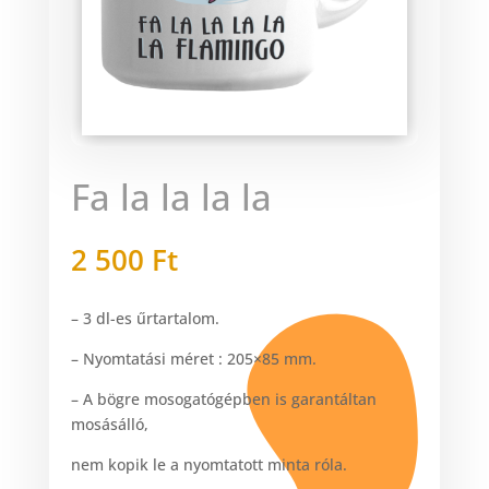
Fa la la la la
2 500
Ft
– 3 dl-es űrtartalom.
– Nyomtatási méret : 205×85 mm.
– A bögre mosogatógépben is garantáltan
mosásálló,
nem kopik le a nyomtatott minta róla.