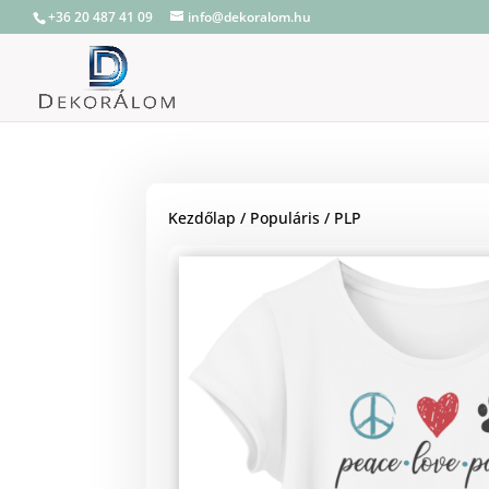
+36 20 487 41 09
info@dekoralom.hu
Kezdőlap
/
Populáris
/ PLP