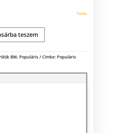
Törlés
osárba teszem
Pólók BW
,
Populáris
Címke:
Populáris