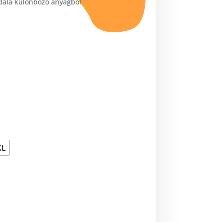
ldala különböző anyagból
XL