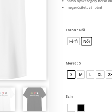
hátsó nyakszegély belső o
megerősített vállpánt
Fazon
: Női
Férfi
Női
Méret
: S
S
M
L
XL
2
Szín