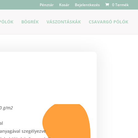
Pénztár
Kosár
Bejelentkezés
0 Termék
PÓLÓK
BÖGRÉK
VÁSZONTÁSKÁK
CSAVARGÓ PÓLÓK
90 g/m2
al
 anyagával szegélyezve