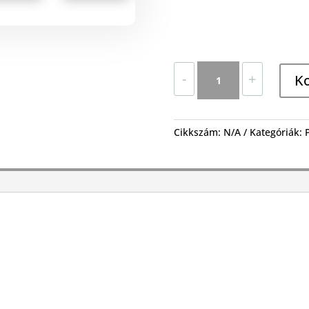
PLP
-
+
K
mennyiség
Cikkszám:
N/A
Kategóriák: