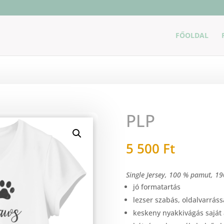
FŐOLDAL
PLP
5 500
Ft
Single Jersey, 100 % pamut, 1
jó formatartás
lezser szabás, oldalvarráss
keskeny nyakkivágás saját