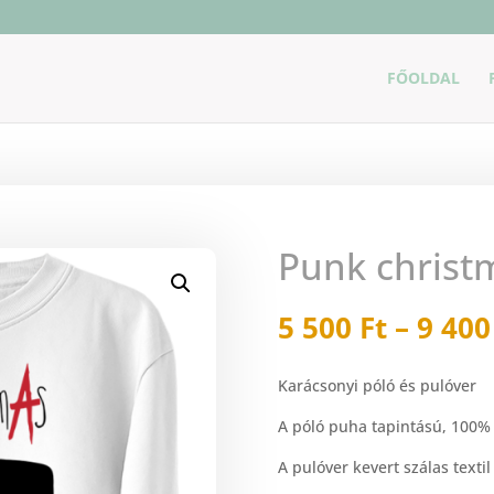
FŐOLDAL
Punk christ
5 500
Ft
–
9 40
Karácsonyi póló és pulóver
A póló puha tapintású, 100
A pulóver kevert szálas textil