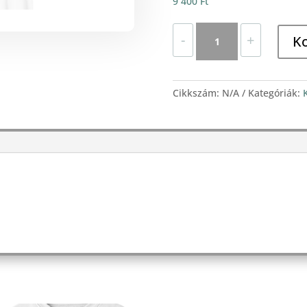
9 400
Ft
Punk
-
+
K
christmas
mennyiség
Cikkszám:
N/A
Kategóriák: