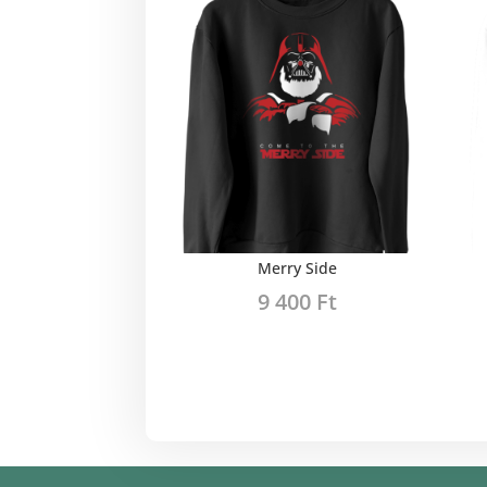
Merry Side
9 400
Ft