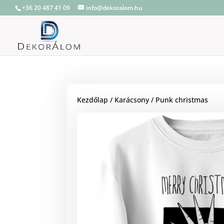
+36 20 487 41 09
info@dekoralom.hu
Kezdőlap
/
Karácsony
/ Punk christmas