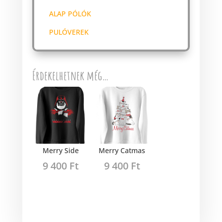
ALAP PÓLÓK
PULÓVEREK
Érdekelhetnek még…
Merry Side
Merry Catmas
9 400
Ft
9 400
Ft