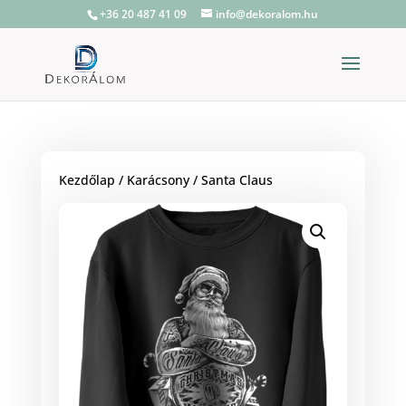
+36 20 487 41 09
info@dekoralom.hu
Kezdőlap
/
Karácsony
/ Santa Claus