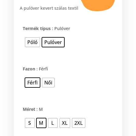
400 Ft
A pulóver kevert szálas textil
Termék típus
: Pulóver
Póló
Pulóver
Fazon
: Férfi
Férfi
Női
Méret
: M
S
M
L
XL
2XL