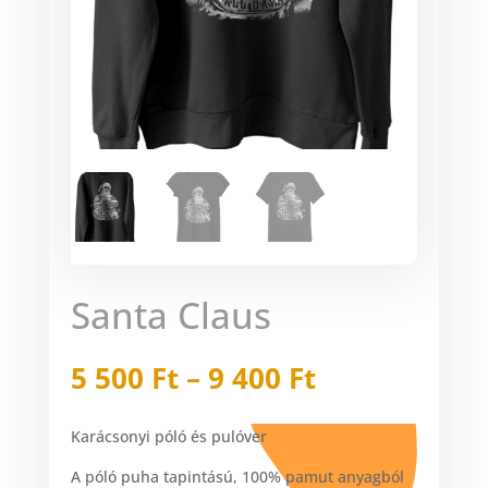
Santa Claus
Ártartomán
5 500
Ft
–
9 400
Ft
5
500 Ft
Karácsonyi póló és pulóver
-
9
A póló puha tapintású, 100% pamut anyagból