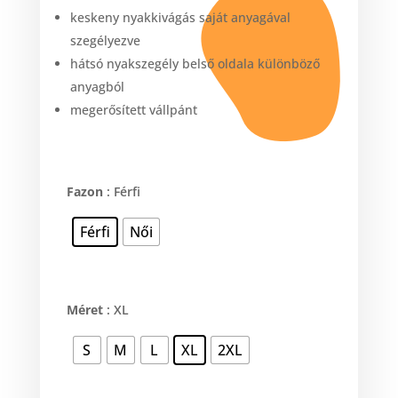
keskeny nyakkivágás saját anyagával
szegélyezve
hátsó nyakszegély belső oldala különböző
anyagból
megerősített vállpánt
Fazon
: Férfi
Férfi
Női
Méret
: XL
S
M
L
XL
2XL