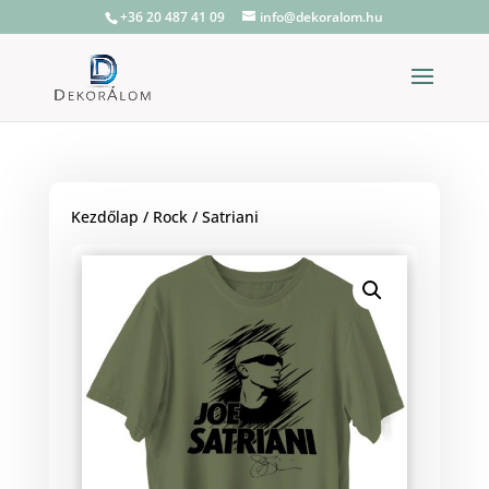
+36 20 487 41 09
info@dekoralom.hu
Kezdőlap
/
Rock
/ Satriani