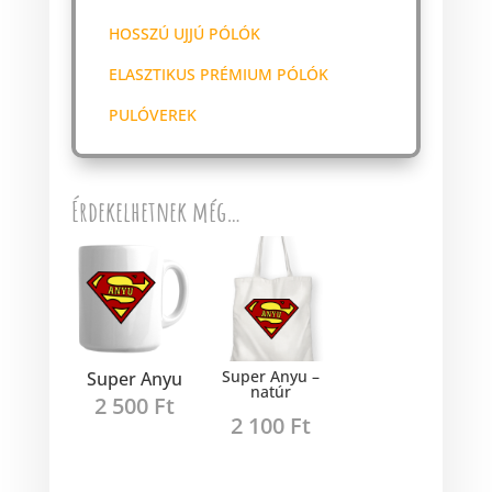
HOSSZÚ UJJÚ PÓLÓK
ELASZTIKUS PRÉMIUM PÓLÓK
PULÓVEREK
Érdekelhetnek még…
Super Anyu –
Super Anyu
natúr
2 500
Ft
2 100
Ft