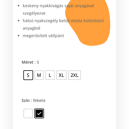
keskeny nyakkivágás saját anyagával
szegélyezve
hátsó nyakszegély belső oldala különböző
anyagból
megerősített vállpánt
Méret
: S
S
M
L
XL
2XL
Szín
: fekete