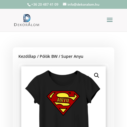
+36 20 487 41 09
info@dekoralom.hu
Kezdőlap
/
Pólók BW
/ Super Anyu